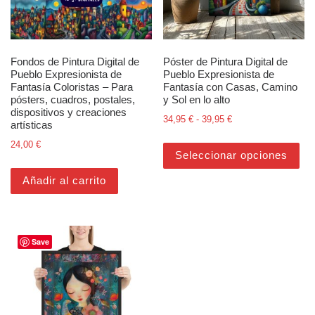
Fondos de Pintura Digital de
Póster de Pintura Digital de
Pueblo Expresionista de
Pueblo Expresionista de
Fantasía Coloristas – Para
Fantasía con Casas, Camino
pósters, cuadros, postales,
y Sol en lo alto
dispositivos y creaciones
Rango de precios: d
34,95
€
-
39,95
€
artísticas
Est
24,00
€
Seleccionar opciones
Añadir al carrito
Save