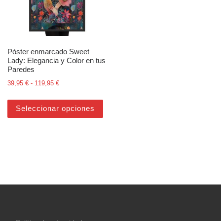
Póster enmarcado Sweet
Lady: Elegancia y Color en tus
Paredes
Rango de precios: desde 39,95 € hasta 119,95 €
39,95
€
-
119,95
€
Este producto tiene múltiples varian
Seleccionar opciones