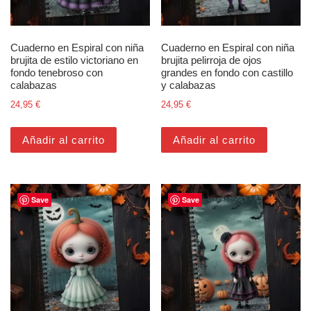
Cuaderno en Espiral con niña
Cuaderno en Espiral con niña
brujita de estilo victoriano en
brujita pelirroja de ojos
fondo tenebroso con
grandes en fondo con castillo
calabazas
y calabazas
24,95
€
24,95
€
Añadir al carrito
Añadir al carrito
Save
Save