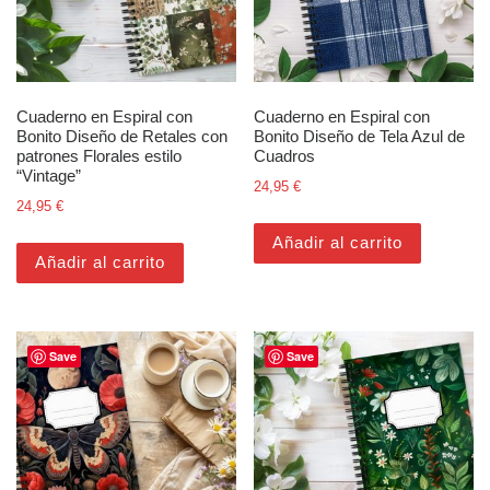
Cuaderno en Espiral con
Cuaderno en Espiral con
Bonito Diseño de Retales con
Bonito Diseño de Tela Azul de
patrones Florales estilo
Cuadros
“Vintage”
24,95
€
24,95
€
Añadir al carrito
Añadir al carrito
Save
Save