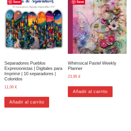
Save
Save
Separadores Pueblos
Whimsical Pastel Weekly
Expresionistas | Digitales para
Planner
Imprimir | 10 separadores |
23,95
€
Coloridos
11,00
€
Añadir al carrito
Añadir al carrito