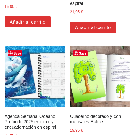
espiral
15,00
€
21,95
€
Añadir al carrito
Añadir al carrito
Save
Save
Agenda Semanal Océano
Cuaderno decorado y con
Profundo 2025 en color y
mensajes Raíces
encuadernación en espiral
19,95
€