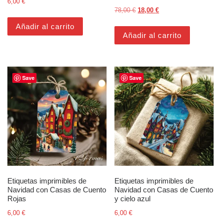
6,00
€
El precio original era: 78,00 €
El precio actual es: 1
78,00
€
18,00
€
Añadir al carrito
Añadir al carrito
Save
Save
Etiquetas imprimibles de
Etiquetas imprimibles de
Navidad con Casas de Cuento
Navidad con Casas de Cuento
Rojas
y cielo azul
6,00
€
6,00
€