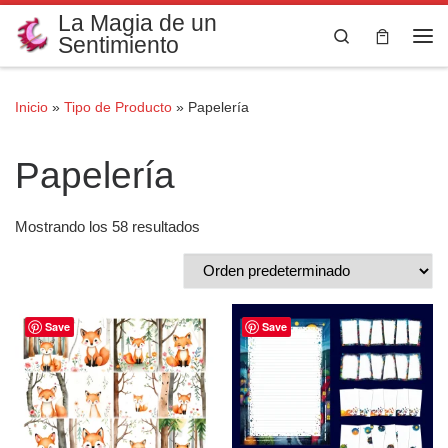
La Magia de un
Saltar al contenido
Search
Sentimiento
Me
Inicio
»
Tipo de Producto
»
Papelería
Papelería
Mostrando los 58 resultados
Save
Save