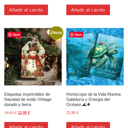
Añadir al carrito
Añadir al carrito
¡Oferta!
Save
Save
Etiquetas imprimibles de
Horóscopo de la Vida Marina:
Navidad de estilo Vintage
Sabiduría y Energía del
dorado y tierra
Océano 🌊🐠
El precio original era: 18,00 €.
El precio actual es: 12,00 €.
18,00
€
12,00
€
23,95
€
Añadir al carrito
Añadir al carrito