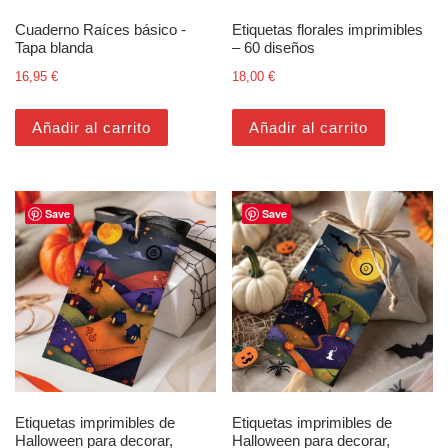
Cuaderno Raíces básico -
Etiquetas florales imprimibles
Tapa blanda
– 60 diseños
16,95
€
18,00
€
Añadir al carrito
Añadir al carrito
Save
Save
Etiquetas imprimibles de
Etiquetas imprimibles de
Halloween para decorar,
Halloween para decorar,