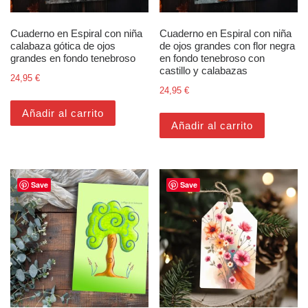
Cuaderno en Espiral con niña
Cuaderno en Espiral con niña
calabaza gótica de ojos
de ojos grandes con flor negra
grandes en fondo tenebroso
en fondo tenebroso con
castillo y calabazas
24,95
€
24,95
€
Añadir al carrito
Añadir al carrito
Save
Save