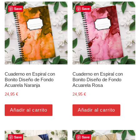
Save
Save
Cuaderno en Espiral con
Cuaderno en Espiral con
Bonito Diseño de Fondo
Bonito Diseño de Fondo
Acuarela Naranja
Acuarela Rosa
24,95
€
24,95
€
Añadir al carrito
Añadir al carrito
Save
Save