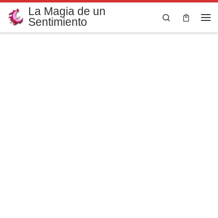
La Magia de un
Saltar al contenido
Search
Sentimiento
Me
Etiquetas
Creaciones