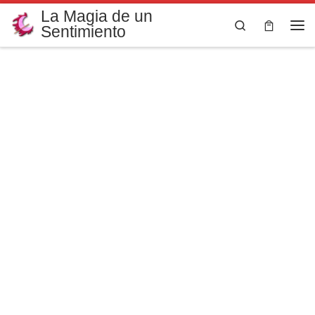
La Magia de un
Saltar al contenido
Search
Sentimiento
Me
Colección
Raíces