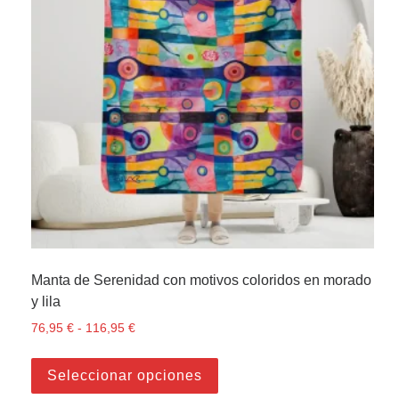
Manta de Serenidad con motivos coloridos en morado
y lila
76,95
€
-
116,95
€
Rango de precios: desde 76,95 € hasta 116,95
Este producto tiene múltiple
Seleccionar opciones