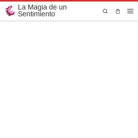
La Magia de un
Saltar al contenido
Search
Sentimiento
Me
La Magia de
un