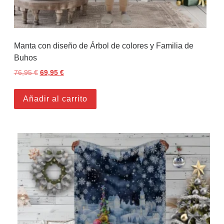
Manta con diseño de Árbol de colores y Familia de
Buhos
76,95
€
El precio original era: 76,95 €.
69,95
€
El precio actual es: 69,95 €.
Añadir al carrito