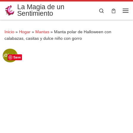
La Magia de un
Saltar al contenido
Search
Sentimiento
Me
Inicio
»
Hogar
»
Mantas
»
Manta polar de Halloween con
calabazas, casitas y dulce niño con gorro
¡Oferta!
Save