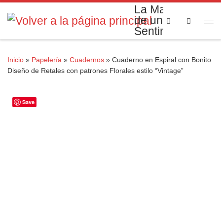
La Magia
Saltar al contenido
de un
Search
Me
Sentimiento
Inicio
»
Papelería
»
Cuadernos
»
Cuaderno en Espiral con Bonito
Diseño de Retales con patrones Florales estilo “Vintage”
Save