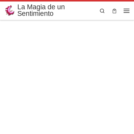
La Magia de un
Saltar al contenido
Search
Sentimiento
Me
Colección
Gatos y