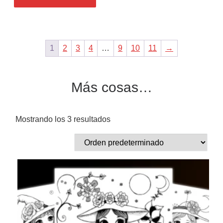
1
2
3
4
…
9
10
11
→
Más cosas…
Mostrando los 3 resultados