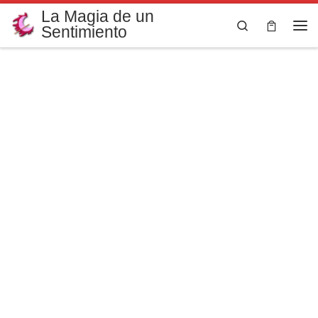
La Magia de un
Saltar al contenido
Search
Sentimiento
Me
Jellyfish
Deep Dreams