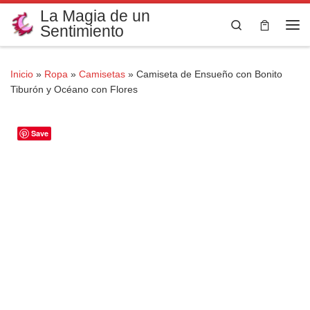
La Magia de un
Saltar al contenido
Search
Sentimiento
Me
Inicio
»
Ropa
»
Camisetas
»
Camiseta de Ensueño con Bonito
Tiburón y Océano con Flores
Save