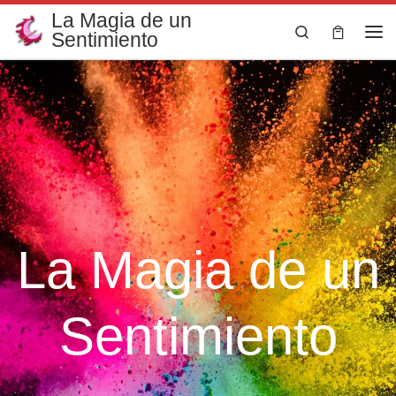
La Magia de un
Saltar al contenido
Search
Sentimiento
Me
La Magia de un
Sentimiento