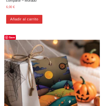
compartir – Morado
6,00
€
Añadir al carrito
Save