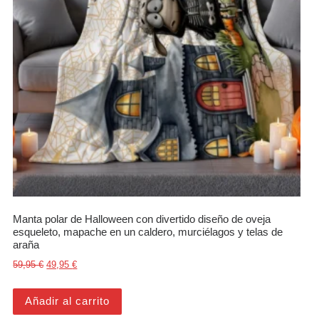
Manta polar de Halloween con divertido diseño de oveja
esqueleto, mapache en un caldero, murciélagos y telas de
araña
El precio original era: 59,95 €.
El precio actual es: 49,95 €.
59,95
€
49,95
€
Añadir al carrito