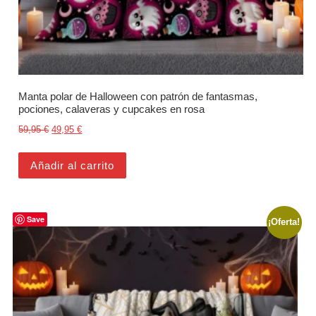
Manta polar de Halloween con patrón de fantasmas,
pociones, calaveras y cupcakes en rosa
El precio original era: 59,95 €.
El precio actual es: 49,95 €.
59,95
€
49,95
€
Añadir al carrito
Save
¡Oferta!