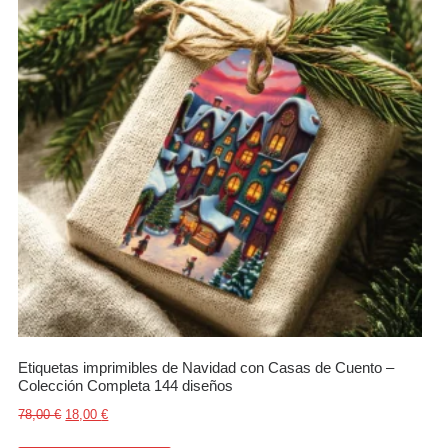
Etiquetas imprimibles de Navidad con Casas de Cuento –
Colección Completa 144 diseños
El precio original era: 78,00 €.
El precio actual es: 18,00 €.
78,00
€
18,00
€