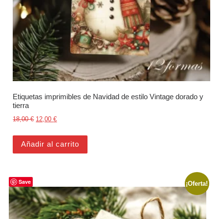
Etiquetas imprimibles de Navidad de estilo Vintage dorado y
tierra
El precio original era: 18,00 €.
El precio actual es: 12,00 €.
18,00
€
12,00
€
Añadir al carrito
Save
¡Oferta!