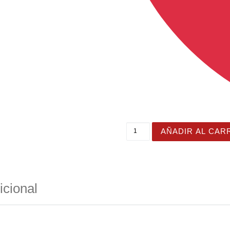
Toalla de playa para niños
AÑADIR AL CAR
icional