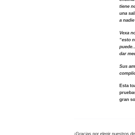
tiene n
una sal
a nadie
Vexa no
“esto n
puede…
dar med
Sus am
complic
Esta to
pruebas
gran so
¡Gracias por elegir nuestros d