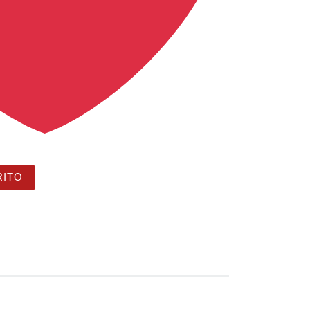
 y niñas sobre un fondo del espacio en color - Vexa, la so
RITO