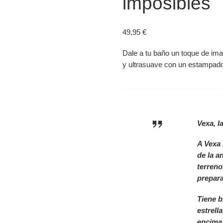
imposibles
49,95
€
Dale a tu baño un toque de im
y ultrasuave con un estampado
Vexa, l
A Vexa 
de la a
terreno
prepara
Tiene b
estrell
encima 