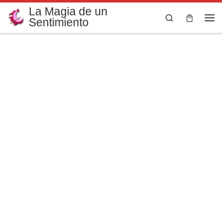
La Magia de un
Saltar al contenido
Search
Sentimiento
Me
Magia y Color
Diseños originales