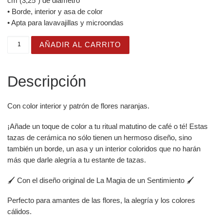
cm (3,25″) de diámetro
• Borde, interior y asa de color
• Apta para lavavajillas y microondas
Taza Flor Naranja "Only Sweetness Allowed" para amantes
AÑADIR AL CARRITO
Descripción
Con color interior y patrón de flores naranjas.
¡Añade un toque de color a tu ritual matutino de café o té! Estas
tazas de cerámica no sólo tienen un hermoso diseño, sino
también un borde, un asa y un interior coloridos que no harán
más que darle alegría a tu estante de tazas.
🖌️ Con el diseño original de La Magia de un Sentimiento 🖌️
Perfecto para amantes de las flores, la alegría y los colores
cálidos.