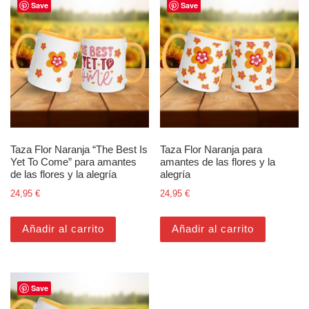
Save
Save
Taza Flor Naranja “The Best Is
Taza Flor Naranja para
Yet To Come” para amantes
amantes de las flores y la
de las flores y la alegría
alegría
24,95
€
24,95
€
Añadir al carrito
Añadir al carrito
Save