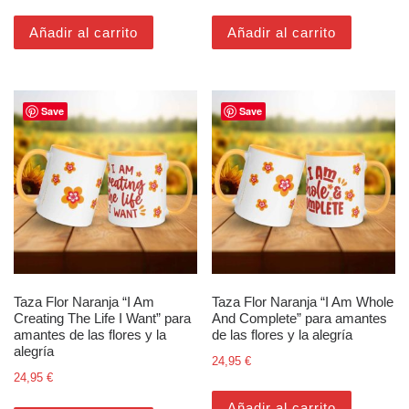
Añadir al carrito
Añadir al carrito
Save
Save
Taza Flor Naranja “I Am
Taza Flor Naranja “I Am Whole
Creating The Life I Want” para
And Complete” para amantes
amantes de las flores y la
de las flores y la alegría
alegría
24,95
€
24,95
€
Añadir al carrito