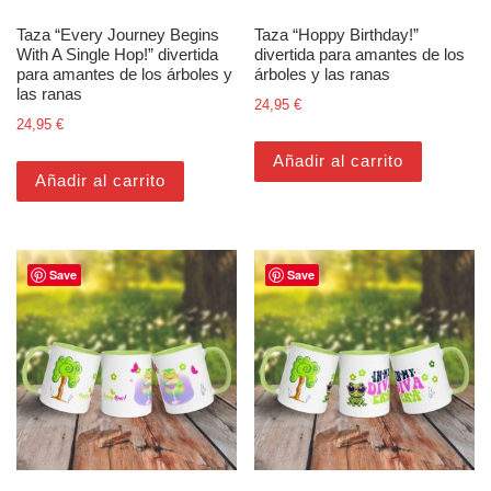
Taza “Every Journey Begins
Taza “Hoppy Birthday!”
With A Single Hop!” divertida
divertida para amantes de los
para amantes de los árboles y
árboles y las ranas
las ranas
24,95
€
24,95
€
Añadir al carrito
Añadir al carrito
Save
Save