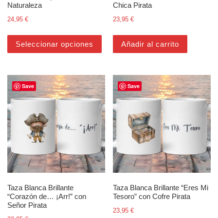
Naturaleza
Chica Pirata
24,95
€
23,95
€
Este producto tiene múltiples varian
Seleccionar opciones
Añadir al carrito
Save
Save
Taza Blanca Brillante
Taza Blanca Brillante “Eres Mi
“Corazón de… ¡Arr!” con
Tesoro” con Cofre Pirata
Señor Pirata
23,95
€