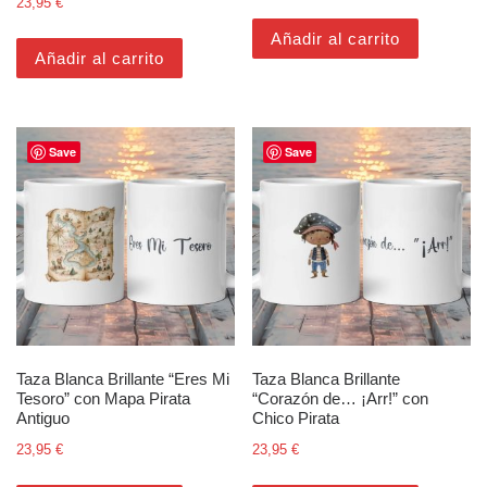
23,95
€
Añadir al carrito
Añadir al carrito
Save
Save
Taza Blanca Brillante “Eres Mi
Taza Blanca Brillante
Tesoro” con Mapa Pirata
“Corazón de… ¡Arr!” con
Antiguo
Chico Pirata
23,95
€
23,95
€