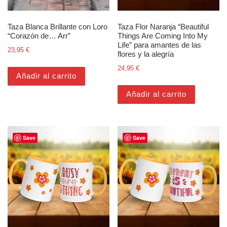
Taza Blanca Brillante con Loro
Taza Flor Naranja “Beautiful
“Corazón de… Arr”
Things Are Coming Into My
Life” para amantes de las
23,95
€
flores y la alegría
24,95
€
Añadir al carrito
Añadir al carrito
Save
Save