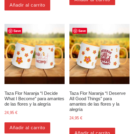
Añadir al carrito
Save
Save
Taza Flor Naranja “I Decide
Taza Flor Naranja “I Deserve
What I Become” para amantes
All Good Things” para
de las flores y la alegría
amantes de las flores y la
alegría
24,95
€
24,95
€
Añadir al carrito
Añadir al carrito