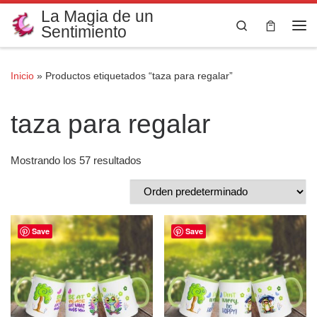
La Magia de un
Saltar al contenido
Search
Sentimiento
Me
Inicio
»
Productos etiquetados “taza para regalar”
taza para regalar
Mostrando los 57 resultados
Save
Save