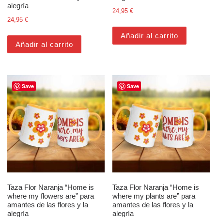
alegría
24,95
€
24,95
€
Añadir al carrito
Añadir al carrito
Save
Save
Taza Flor Naranja “Home is
Taza Flor Naranja “Home is
where my flowers are” para
where my plants are” para
amantes de las flores y la
amantes de las flores y la
alegría
alegría