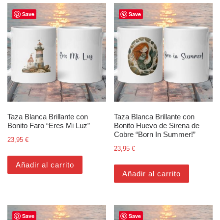
Save
Save
Taza Blanca Brillante con
Taza Blanca Brillante con
Bonito Faro “Eres Mi Luz”
Bonito Huevo de Sirena de
Cobre “Born In Summer!”
23,95
€
23,95
€
Añadir al carrito
Añadir al carrito
Save
Save