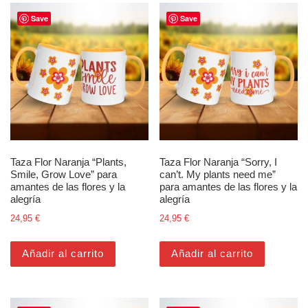
Save
Save
Taza Flor Naranja “Plants,
Taza Flor Naranja “Sorry, I
Smile, Grow Love” para
can’t. My plants need me”
amantes de las flores y la
para amantes de las flores y la
alegría
alegría
24,95
€
24,95
€
Añadir al carrito
Añadir al carrito