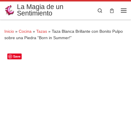
La Magia de un
Saltar al contenido
Search
Sentimiento
Me
Inicio
»
Cocina
»
Tazas
»
Taza Blanca Brillante con Bonito Pulpo
sobre una Piedra “Born in Summer!”
Save