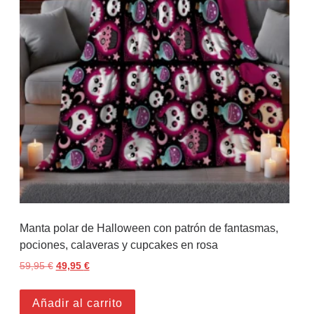
Manta polar de Halloween con patrón de fantasmas,
pociones, calaveras y cupcakes en rosa
59,95
€
El precio original era: 59,95 €.
49,95
€
El precio actual es: 49,95 €.
Añadir al carrito