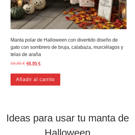
Manta polar de Halloween con divertido diseño de
gato con sombrero de bruja, calabaza, murciélagos y
telas de araña
59,95
€
El precio original era: 59,95 €.
49,95
€
El precio actual es: 49,95 €.
Añadir al carrito
Ideas para usar tu manta de
Halloween