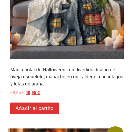
Manta polar de Halloween con divertido diseño de
oveja esqueleto, mapache en un caldero, murciélagos
y telas de araña
59,95
€
El precio original era: 59,95 €.
49,95
€
El precio actual es: 49,95 €.
Añadir al carrito