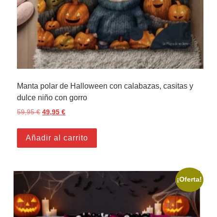
Manta polar de Halloween con calabazas, casitas y
dulce niño con gorro
59,95
€
El precio original era: 59,95 €.
49,95
€
El precio actual es: 49,95 €.
Añadir al carrito
¡Oferta!