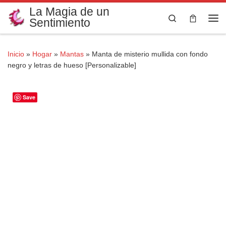
La Magia de un
Saltar al contenido
Search
Sentimiento
Me
Inicio
»
Hogar
»
Mantas
»
Manta de misterio mullida con fondo
negro y letras de hueso [Personalizable]
Save