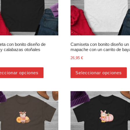
ta con bonito diseño de
Camiseta con bonito diseño un 
o y calabazas otoñales
mapache con un carrito de bay
26,95
€
últiples variantes. Las opciones se pueden elegir en la página de pr
Este producto tiene múltiples variantes. Las 
E
eccionar opciones
Seleccionar opciones