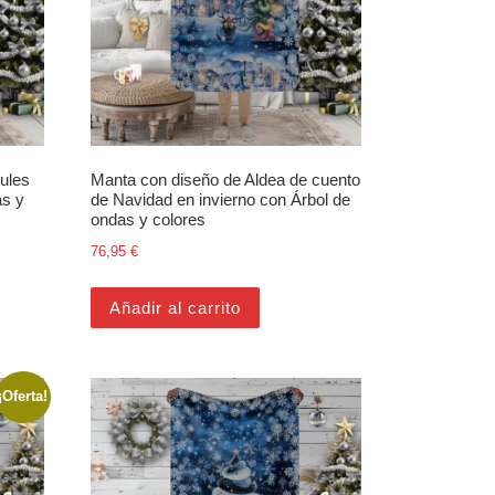
ules
Manta con diseño de Aldea de cuento
as y
de Navidad en invierno con Árbol de
ondas y colores
76,95
€
oducto
opciones se pueden elegir en la página de producto
Añadir al carrito
¡Oferta!