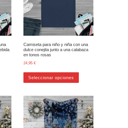
 una
Camiseta para niño y niña con una
ebida
dulce conejita junto a una calabaza
en tonos rosas
24,95
€
oducto
opciones se pueden elegir en la página de producto
ste producto tiene múltiples variantes. Las opciones se pueden elegir
Este producto tiene múltip
Seleccionar opciones