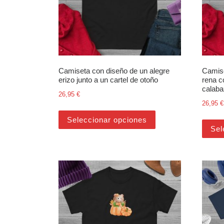
Camiseta con diseño de un alegre
Camise
erizo junto a un cartel de otoño
rena c
calab
26,95
€
26,95
€
Este producto tiene m
Seleccionar opciones
Sel