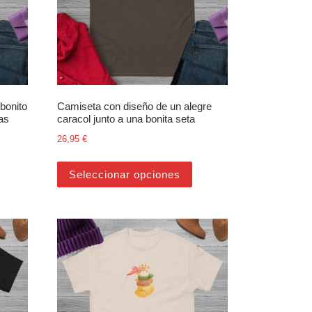
bonito
Camiseta con diseño de un alegre
as
caracol junto a una bonita seta
26,95
€
oducto
opciones se pueden elegir en la página de producto
ste producto tiene múltiples variantes. Las opciones se pueden elegir
Este producto tiene múltip
Seleccionar opciones