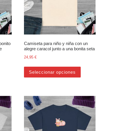
bonito
Camiseta para niño y niña con un
e
alegre caracol junto a una bonita seta
24,95
€
opciones se pueden elegir en la página de producto
Este producto tiene múltip
oducto
ste producto tiene múltiples variantes. Las opciones se pueden elegir
Seleccionar opciones