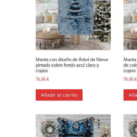
Manta con diseño de Árbol de Nieve
Manta 
pintado sobre fondo azul claro y
de col
copos
copos 
76,95
€
76,95
€
Añadir al carrito
Aña