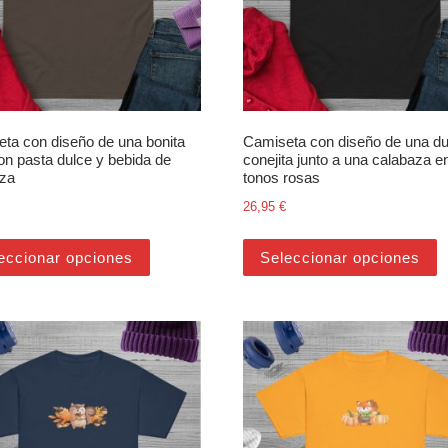
ta con diseño de una bonita
Camiseta con diseño de una du
on pasta dulce y bebida de
conejita junto a una calabaza e
aza
tonos rosas
26,95
€
últiples variantes. Las opciones se pueden elegir en la página de pr
Este producto tiene múltiples variantes. Las 
E
eccionar opciones
Seleccionar opciones