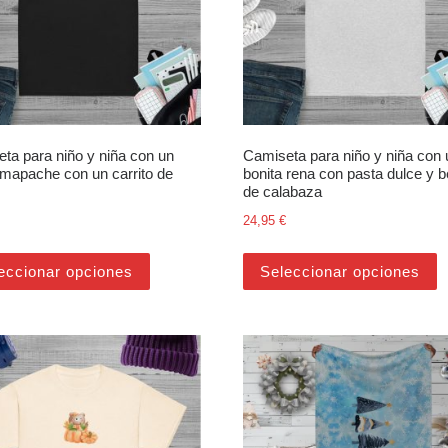
ta para niño y niña con un
Camiseta para niño y niña con
 mapache con un carrito de
bonita rena con pasta dulce y b
de calabaza
24,95
€
últiples variantes. Las opciones se pueden elegir en la página de pr
Este producto tiene múltiples variantes. Las 
E
eccionar opciones
Seleccionar opciones