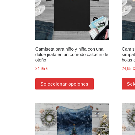
Camiseta para niño y niña con una
Camise
dulce jirafa en un cómodo calcetín de
simpát
otoño
hojas 
24,95
€
24,95
€
Este producto tiene m
Seleccionar opciones
Sel