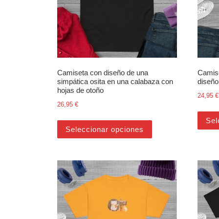
Camiseta con diseño de una
Camise
simpática osita en una calabaza con
diseño 
hojas de otoño
24,95
€
26,95
€
Este producto tiene m
Sel
Seleccionar opciones