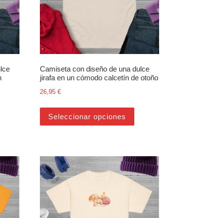
lce
Camiseta con diseño de una dulce
n
jirafa en un cómodo calcetín de otoño
26,95
€
oducto
Este producto tiene múltip
opciones se pueden elegir en la página de producto
ste producto tiene múltiples variantes. Las opciones se pueden elegir
Seleccionar opciones