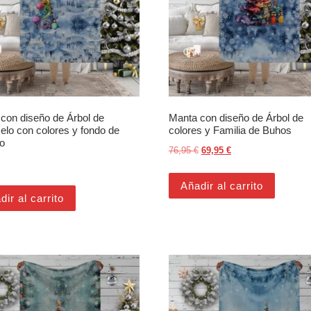
con diseño de Árbol de
Manta con diseño de Árbol de
lo con colores y fondo de
colores y Familia de Buhos
no
El precio original era: 76,95
El precio actual es:
76,95
€
69,95
€
Añadir al carrito
dir al carrito