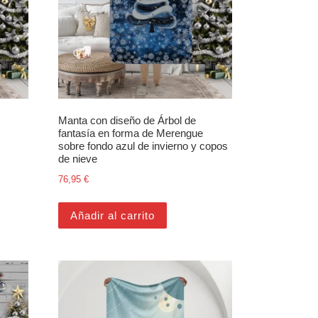
Manta con diseño de Árbol de
fantasía en forma de Merengue
sobre fondo azul de invierno y copos
 €.
 69,95 €.
de nieve
76,95
€
Añadir al carrito