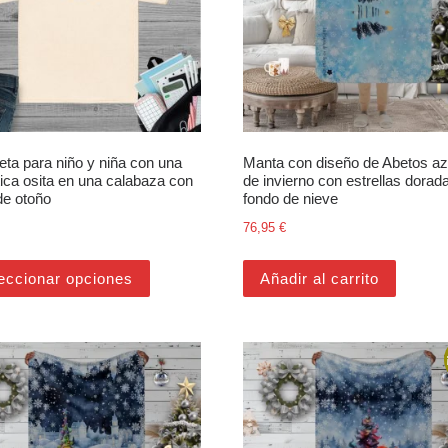
ta para niño y niña con una
Manta con diseño de Abetos az
ica osita en una calabaza con
de invierno con estrellas dorad
de otoño
fondo de nieve
76,95
€
últiples variantes. Las opciones se pueden elegir en la página de pr
Este producto tiene múltiples variantes. Las 
eccionar opciones
Añadir al carrito