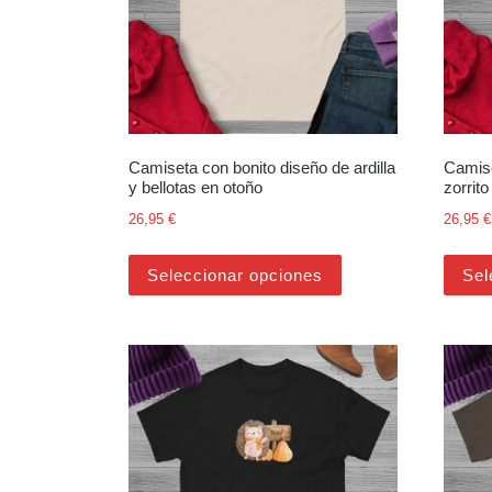
Camiseta con bonito diseño de ardilla
Camise
y bellotas en otoño
zorrit
26,95
€
26,95
€
Este producto tiene m
Seleccionar opciones
Sel