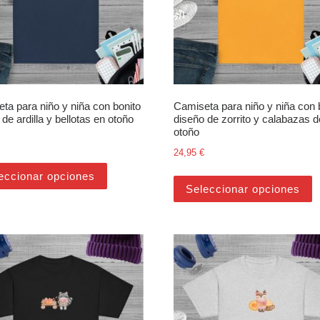
ta para niño y niña con bonito
Camiseta para niño y niña con 
de ardilla y bellotas en otoño
diseño de zorrito y calabazas d
otoño
24,95
€
Este producto tiene múltiples variantes. Las 
últiples variantes. Las opciones se pueden elegir en la página de pr
E
eccionar opciones
Seleccionar opciones