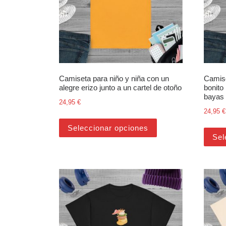
Camiseta para niño y niña con un
Camise
alegre erizo junto a un cartel de otoño
bonito
bayas
24,95
€
24,95
€
Este producto tiene m
Seleccionar opciones
Sel