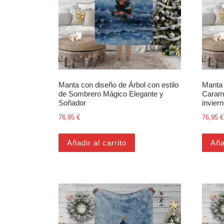
Manta con diseño de Árbol con estilo
Manta 
de Sombrero Mágico Elegante y
Carame
Soñador
invier
76,95
€
76,95
€
Añadir al carrito
Aña