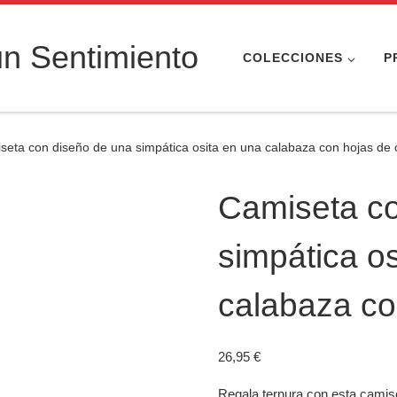
n Sentimiento
COLECCIONES
P
seta con diseño de una simpática osita en una calabaza con hojas de 
Camiseta co
simpática o
calabaza co
26,95
€
Regala ternura con esta camiset