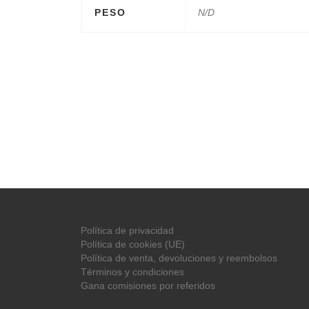
PESO
N/D
Política de privacidad
Política de cookies (UE)
Política de venta, devoluciones y reembolsos
Términos y condiciones
Gana comisiones por referidos