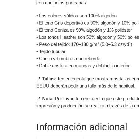
con conjuntos por capas.
• Los colores sólidos son 100% algodón
• El tono Gris deportivo es 90% algodón y 10% poli
• El tono Ceniza es 99% algodón y 1% poliéster
• Los tonos Heather son 50% algodón y 50% poliés
• Peso del tejido: 170–180 g/m² (5.0–5.3 oz/yd²)
• Tejido tubular
• Cuello y hombros con reborde
• Doble costura en mangas y dobladillo inferior
📍
Tallas
: Ten en cuenta que mostramos tallas eur
EEUU deberán pedir una talla más de lo habitual.
📍
Nota
: Por favor, ten en cuenta que este produc
impresión y producción se realiza a través de la 
Información adicional