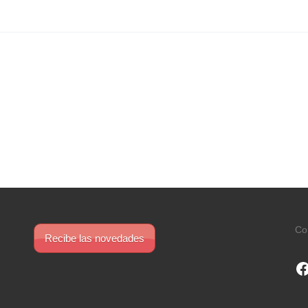
Co
Recibe las novedades
F