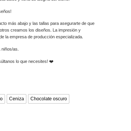
iseños!
ucto más abajo y las tallas para asegurarte de que
sotros creamos los diseños. La impresión y
 de la empresa de producción especializada.
 niños/as.
súltanos lo que necesites! ❤️
co
Ceniza
Chocolate oscuro