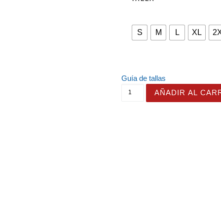
S
M
L
XL
2
Guía de tallas
Camiseta con diseño de un
AÑADIR AL CAR