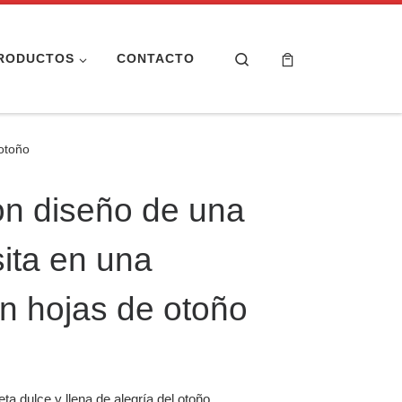
Search
RODUCTOS
CONTACTO
otoño
n diseño de una
sita en una
n hojas de otoño
a dulce y llena de alegría del otoño.