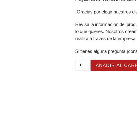
¡Gracias por elegir nuestros d
Revisa la información del prod
lo que quieres. Nosotros crea
realiza a través de la empresa
Si tienes alguna pregunta ¡con
Manta de Elevación con R
AÑADIR AL CAR