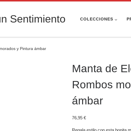
n Sentimiento
COLECCIONES
P
morados y Pintura ámbar
Manta de El
Rombos mor
ámbar
76,95
€
Regala estilo con esta bonita m