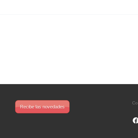
Co
Recibe las novedades
F