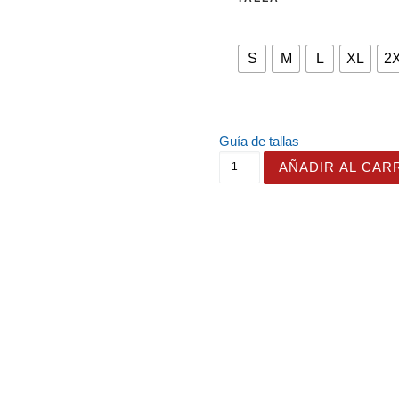
S
M
L
XL
2
Guía de tallas
Camiseta con diseño de un 
AÑADIR AL CAR