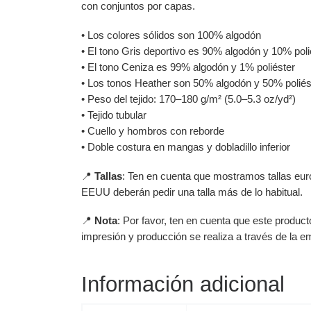
con conjuntos por capas.
• Los colores sólidos son 100% algodón
• El tono Gris deportivo es 90% algodón y 10% poli
• El tono Ceniza es 99% algodón y 1% poliéster
• Los tonos Heather son 50% algodón y 50% poliés
• Peso del tejido: 170–180 g/m² (5.0–5.3 oz/yd²)
• Tejido tubular
• Cuello y hombros con reborde
• Doble costura en mangas y dobladillo inferior
📍
Tallas
: Ten en cuenta que mostramos tallas eur
EEUU deberán pedir una talla más de lo habitual.
📍
Nota
: Por favor, ten en cuenta que este produc
impresión y producción se realiza a través de la 
Información adicional