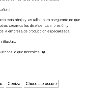
iseños!
ucto más abajo y las tallas para asegurarte de que
sotros creamos los diseños. La impresión y
 de la empresa de producción especializada.
 niños/as.
súltanos lo que necesites! ❤️
co
Ceniza
Chocolate oscuro