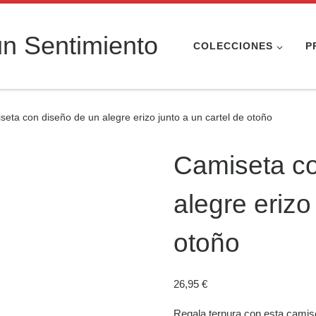
n Sentimiento
COLECCIONES
P
seta con diseño de un alegre erizo junto a un cartel de otoño
Camiseta co
alegre erizo
otoño
26,95
€
Regala ternura con esta camiset