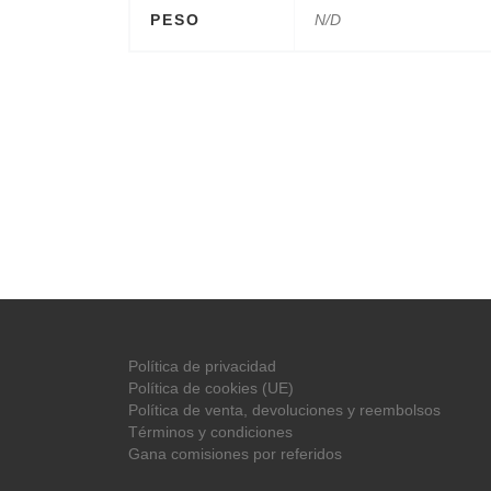
PESO
N/D
Política de privacidad
Política de cookies (UE)
Política de venta, devoluciones y reembolsos
Términos y condiciones
Gana comisiones por referidos