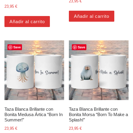
23,95
€
23,95
€
Añadir al carrito
Añadir al carrito
Save
Save
Taza Blanca Brillante con
Taza Blanca Brillante con
Bonita Medusa Ártica “Born In
Bonita Morsa “Born To Make a
Summer!”
Splash!”
23,95
€
23,95
€