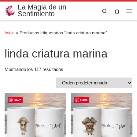
La Magia de un
Saltar al contenido
Search
Sentimiento
Me
Inicio
»
Productos etiquetados “linda criatura marina”
linda criatura marina
Mostrando los 117 resultados
Save
Save