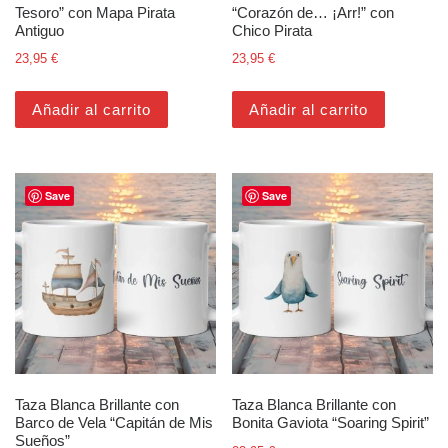
Tesoro” con Mapa Pirata
“Corazón de… ¡Arr!” con
Antiguo
Chico Pirata
23,95
€
23,95
€
Añadir al carrito
Añadir al carrito
Save
Save
Taza Blanca Brillante con
Taza Blanca Brillante con
Barco de Vela “Capitán de Mis
Bonita Gaviota “Soaring Spirit”
Sueños”