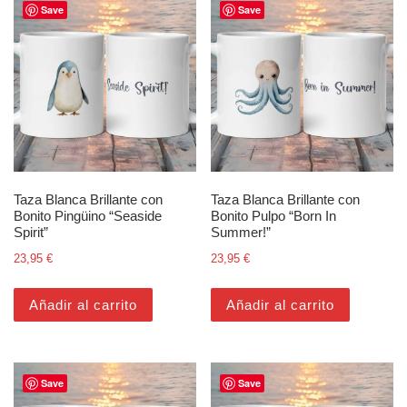
Save
Save
Taza Blanca Brillante con
Taza Blanca Brillante con
Bonito Pingüino “Seaside
Bonito Pulpo “Born In
Spirit”
Summer!”
23,95
€
23,95
€
Añadir al carrito
Añadir al carrito
Save
Save