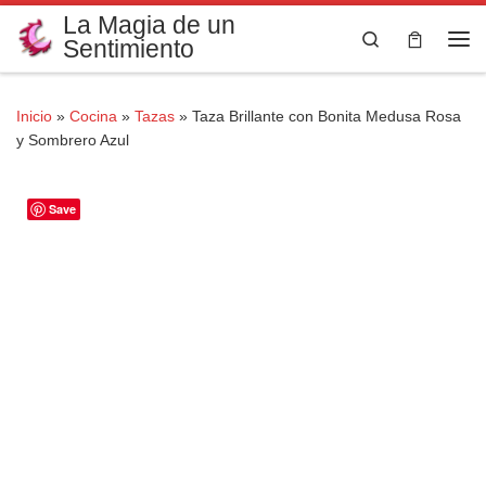
La Magia de un
Saltar al contenido
Search
Sentimiento
Me
Inicio
»
Cocina
»
Tazas
»
Taza Brillante con Bonita Medusa Rosa
y Sombrero Azul
Save