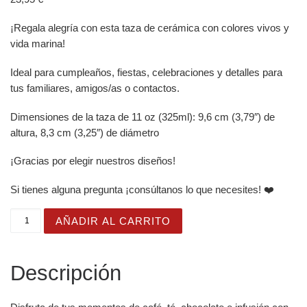
¡Regala alegría con esta taza de cerámica con colores vivos y
vida marina!
Ideal para cumpleaños, fiestas, celebraciones y detalles para
tus familiares, amigos/as o contactos.
Dimensiones de la taza de 11 oz (325ml): 9,6 cm (3,79″) de
altura, 8,3 cm (3,25″) de diámetro
¡Gracias por elegir nuestros diseños!
Si tienes alguna pregunta ¡consúltanos lo que necesites! ❤️
Taza Brillante con Bonita Medusa Rosa y Sombrero Azul 
AÑADIR AL CARRITO
Descripción