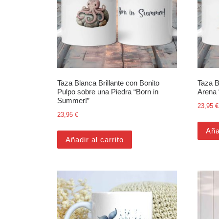
Taza Blanca Brillante con Bonito
Taza B
Pulpo sobre una Piedra “Born in
Arena 
Summer!”
23,95
€
23,95
€
Aña
Añadir al carrito