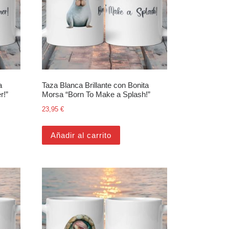
a
Taza Blanca Brillante con Bonita
r!”
Morsa “Born To Make a Splash!”
23,95
€
Añadir al carrito