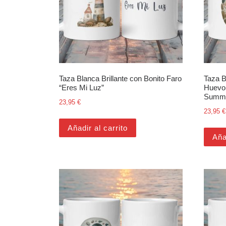
Taza Blanca Brillante con Bonito Faro
Taza B
“Eres Mi Luz”
Huevo 
Summe
23,95
€
23,95
€
Añadir al carrito
Aña