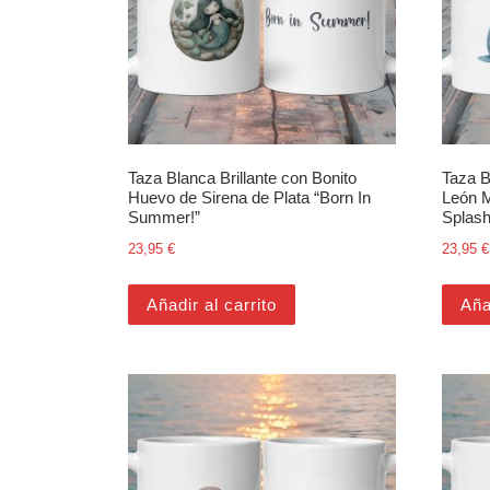
Taza Blanca Brillante con Bonito
Taza B
Huevo de Sirena de Plata “Born In
León M
Summer!”
Splash
23,95
€
23,95
€
Añadir al carrito
Aña