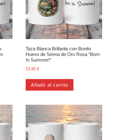
o
Taza Blanca Brillante con Bonito
In
Huevo de Sirena de Oro Rosa “Born
In Summer!”
23,95
€
Añadir al carrito