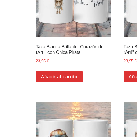
Taza Blanca Brillante “Corazón de…
Taza B
¡Arr!” con Chica Pirata
¡Arr!”
23,95
€
23,95
€
Añadir al carrito
Aña