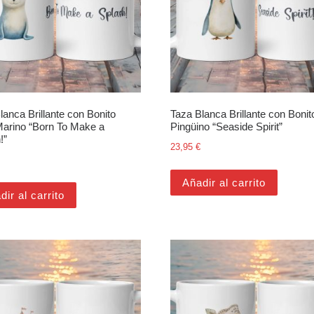
lanca Brillante con Bonito
Taza Blanca Brillante con Bonit
arino “Born To Make a
Pingüino “Seaside Spirit”
!”
23,95
€
Añadir al carrito
dir al carrito