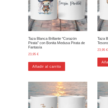
Taza Blanca Brillante “Corazón
Taza B
Pirata” con Bonita Medusa Pirata de
Tesoro
Fantasía
23,95
€
23,95
€
Aña
Añadir al carrito