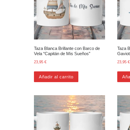
Taza Blanca Brillante con Barco de
Taza B
Vela “Capitán de Mis Sueños”
Gaviot
23,95
€
23,95
€
Añadir al carrito
Aña