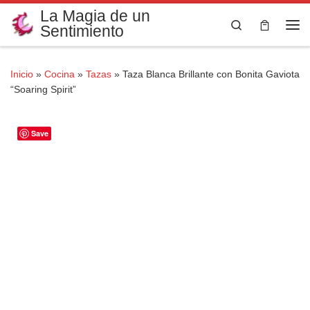
La Magia de un
Saltar al contenido
Search
Sentimiento
Me
Inicio
»
Cocina
»
Tazas
»
Taza Blanca Brillante con Bonita Gaviota
“Soaring Spirit”
Save