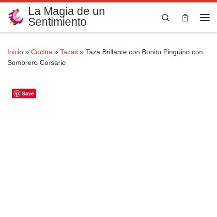
La Magia de un
Saltar al contenido
Search
Sentimiento
Me
Inicio
»
Cocina
»
Tazas
»
Taza Brillante con Bonito Pingüino con
Sombrero Corsario
Save