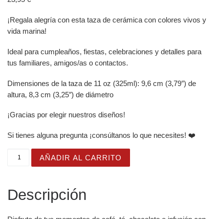
¡Regala alegría con esta taza de cerámica con colores vivos y
vida marina!
Ideal para cumpleaños, fiestas, celebraciones y detalles para
tus familiares, amigos/as o contactos.
Dimensiones de la taza de 11 oz (325ml): 9,6 cm (3,79″) de
altura, 8,3 cm (3,25″) de diámetro
¡Gracias por elegir nuestros diseños!
Si tienes alguna pregunta ¡consúltanos lo que necesites! ❤️
Taza Brillante con Bonita Medusa Rosa con Sombrero Par
AÑADIR AL CARRITO
Descripción