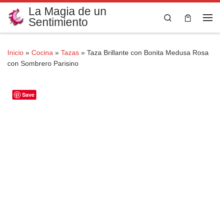
La Magia de un
Saltar al contenido
Search
Sentimiento
Me
Inicio
»
Cocina
»
Tazas
»
Taza Brillante con Bonita Medusa Rosa
con Sombrero Parisino
Save