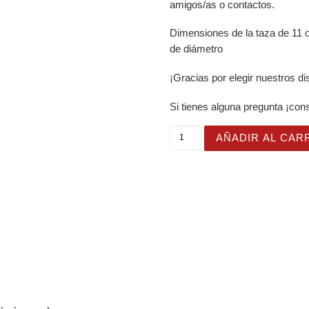
amigos/as o contactos.
Dimensiones de la taza de 11 oz
de diámetro
¡Gracias por elegir nuestros d
Si tienes alguna pregunta ¡con
Taza Brillante con Bonita 
AÑADIR AL CAR