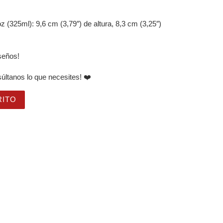
 (325ml): 9,6 cm (3,79″) de altura, 8,3 cm (3,25″)
iseños!
súltanos lo que necesites! ❤️
Orca Saliendo del Agua cantidad
RITO