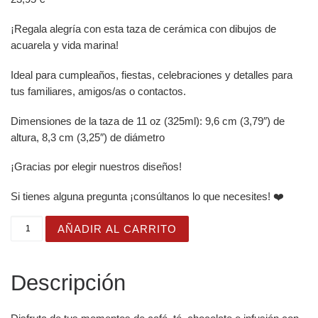
¡Regala alegría con esta taza de cerámica con dibujos de
acuarela y vida marina!
Ideal para cumpleaños, fiestas, celebraciones y detalles para
tus familiares, amigos/as o contactos.
Dimensiones de la taza de 11 oz (325ml): 9,6 cm (3,79″) de
altura, 8,3 cm (3,25″) de diámetro
¡Gracias por elegir nuestros diseños!
Si tienes alguna pregunta ¡consúltanos lo que necesites! ❤️
Taza Brillante con Bonito Dibujo de Nereida con Corona d
AÑADIR AL CARRITO
Descripción