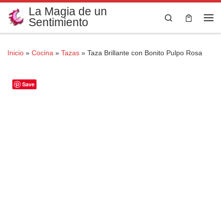
La Magia de un
Saltar al contenido
Search
Sentimiento
Me
Inicio
»
Cocina
»
Tazas
»
Taza Brillante con Bonito Pulpo Rosa
Save