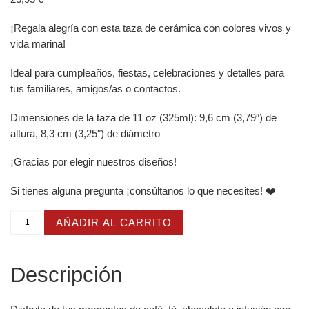
¡Regala alegría con esta taza de cerámica con colores vivos y
vida marina!
Ideal para cumpleaños, fiestas, celebraciones y detalles para
tus familiares, amigos/as o contactos.
Dimensiones de la taza de 11 oz (325ml): 9,6 cm (3,79″) de
altura, 8,3 cm (3,25″) de diámetro
¡Gracias por elegir nuestros diseños!
Si tienes alguna pregunta ¡consúltanos lo que necesites! ❤️
Taza Brillante con Bonita Medusa Rosa con Sombrero Gr
AÑADIR AL CARRITO
Descripción