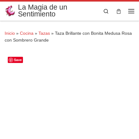
La Magia de un
Saltar al contenido
Search
Sentimiento
Me
Inicio
»
Cocina
»
Tazas
»
Taza Brillante con Bonita Medusa Rosa
con Sombrero Grande
Save