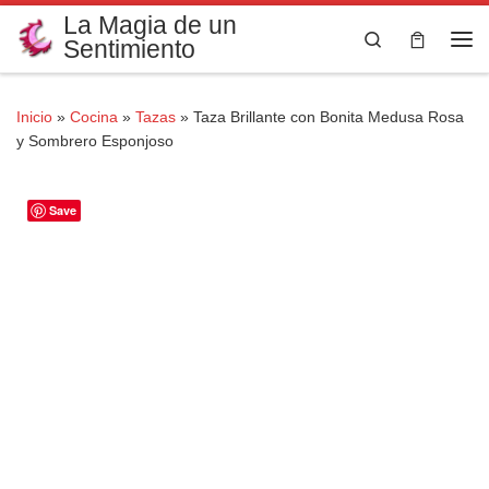
La Magia de un
Saltar al contenido
Search
Sentimiento
Me
Inicio
»
Cocina
»
Tazas
»
Taza Brillante con Bonita Medusa Rosa
y Sombrero Esponjoso
Save