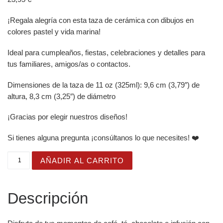
¡Regala alegría con esta taza de cerámica con dibujos en
colores pastel y vida marina!
Ideal para cumpleaños, fiestas, celebraciones y detalles para
tus familiares, amigos/as o contactos.
Dimensiones de la taza de 11 oz (325ml): 9,6 cm (3,79″) de
altura, 8,3 cm (3,25″) de diámetro
¡Gracias por elegir nuestros diseños!
Si tienes alguna pregunta ¡consúltanos lo que necesites! ❤️
Taza Blanca Brillante "Eres Mi Tesoro" con Cofre Pirata 
AÑADIR AL CARRITO
Descripción