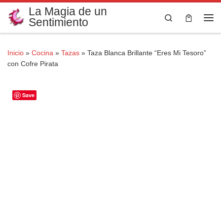
La Magia de un
Saltar al contenido
Search
Sentimiento
Me
Inicio
»
Cocina
»
Tazas
»
Taza Blanca Brillante “Eres Mi Tesoro”
con Cofre Pirata
Save