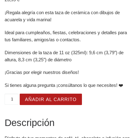
¡Regala alegría con esta taza de cerámica con dibujos de
acuarela y vida marina!
Ideal para cumpleaños, fiestas, celebraciones y detalles para
tus familiares, amigos/as o contactos.
Dimensiones de la taza de 11 oz (325ml): 9,6 cm (3,79″) de
altura, 8,3 cm (3,25″) de diámetro
¡Gracias por elegir nuestros diseños!
Si tienes alguna pregunta ¡consúltanos lo que necesites! ❤️
Taza Brillante con Bonito Dibujo de Nereida con Corona y
AÑADIR AL CARRITO
Descripción