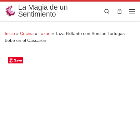
La Magia de un
Saltar al contenido
Search
Sentimiento
Me
Inicio
»
Cocina
»
Tazas
»
Taza Brillante con Bonitas Tortugas
Bebé en el Cascarón
Save