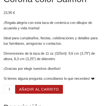
23,95
€
¡Regala alegría con esta taza de cerámica con dibujos de
acuarela y vida marina!
Ideal para cumpleaños, fiestas, celebraciones y detalles para
tus familiares, amigos/as o contactos.
Dimensiones de la taza de 11 oz (325ml): 9,6 cm (3,79″) de
altura, 8,3 cm (3,25″) de diámetro
¡Gracias por elegir nuestros diseños!
Si tienes alguna pregunta ¡consúltanos lo que necesites! ❤️
Taza Brillante con Bonito Dibujo de Niña del Océano con
AÑADIR AL CARRITO