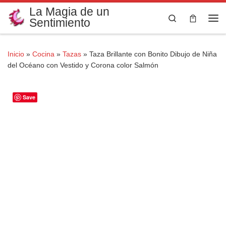
La Magia de un
Saltar al contenido
Search
Sentimiento
Me
Inicio
»
Cocina
»
Tazas
»
Taza Brillante con Bonito Dibujo de Niña
del Océano con Vestido y Corona color Salmón
Save