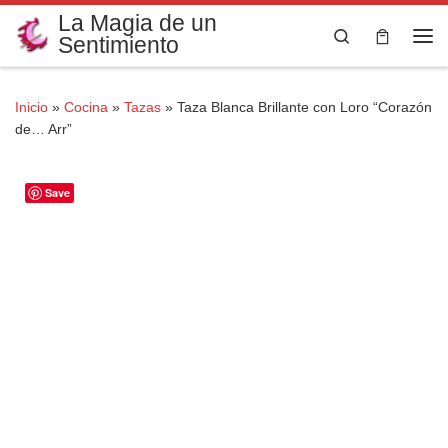
La Magia de un
Saltar al contenido
Search
Sentimiento
Me
Inicio
»
Cocina
»
Tazas
»
Taza Blanca Brillante con Loro “Corazón
de… Arr”
Save