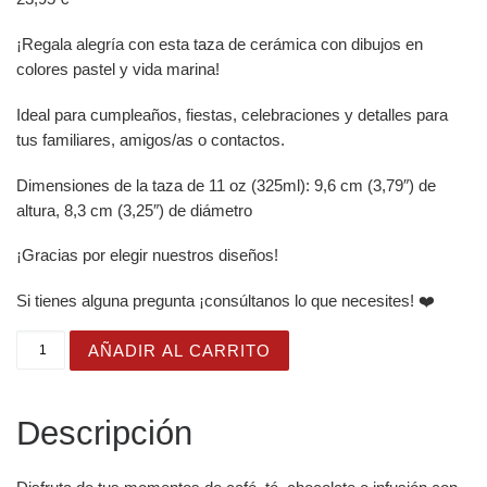
¡Regala alegría con esta taza de cerámica con dibujos en
colores pastel y vida marina!
Ideal para cumpleaños, fiestas, celebraciones y detalles para
tus familiares, amigos/as o contactos.
Dimensiones de la taza de 11 oz (325ml): 9,6 cm (3,79″) de
altura, 8,3 cm (3,25″) de diámetro
¡Gracias por elegir nuestros diseños!
Si tienes alguna pregunta ¡consúltanos lo que necesites! ❤️
Taza Blanca Brillante con Loro "Corazón de... Arr" canti
AÑADIR AL CARRITO
Descripción