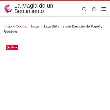
La Magia de un
Saltar al contenido
Search
Sentimiento
Me
Inicio
»
Cocina
»
Tazas
»
Taza Brillante con Barquito de Papel y
Bandera
Save