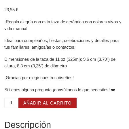
23,95
€
¡Regala alegría con esta taza de cerámica con colores vivos y
vida marina!
Ideal para cumpleaños, fiestas, celebraciones y detalles para
tus familiares, amigos/as o contactos.
Dimensiones de la taza de 11 oz (325ml): 9,6 cm (3,79″) de
altura, 8,3 cm (3,25″) de diámetro
¡Gracias por elegir nuestros diseños!
Si tienes alguna pregunta ¡consúltanos lo que necesites! ❤️
Taza Brillante con Simpática Medusa Azul y Coral cantid
AÑADIR AL CARRITO
Descripción