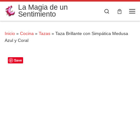
La Magia de un
Saltar al contenido
Search
Sentimiento
Me
Inicio
»
Cocina
»
Tazas
»
Taza Brillante con Simpática Medusa
Azul y Coral
Save