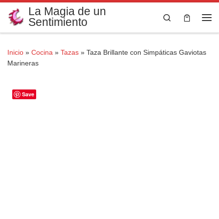
La Magia de un
Saltar al contenido
Search
Sentimiento
Me
Inicio
»
Cocina
»
Tazas
»
Taza Brillante con Simpáticas Gaviotas
Marineras
Save