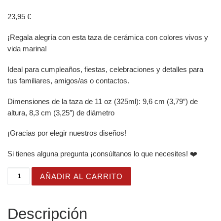
23,95
€
¡Regala alegría con esta taza de cerámica con colores vivos y
vida marina!
Ideal para cumpleaños, fiestas, celebraciones y detalles para
tus familiares, amigos/as o contactos.
Dimensiones de la taza de 11 oz (325ml): 9,6 cm (3,79″) de
altura, 8,3 cm (3,25″) de diámetro
¡Gracias por elegir nuestros diseños!
Si tienes alguna pregunta ¡consúltanos lo que necesites! ❤️
Taza Brillante con Simpáticas Gaviotas Marineras cantid
AÑADIR AL CARRITO
Descripción