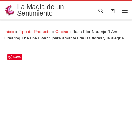
La Magia de un
Saltar al contenido
Search
Sentimiento
Me
Inicio
»
Tipo de Producto
»
Cocina
»
Taza Flor Naranja “I Am
Creating The Life I Want” para amantes de las flores y la alegría
Save