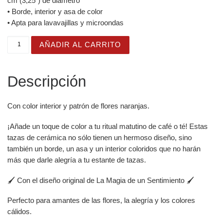
cm (3,25″) de diámetro
• Borde, interior y asa de color
• Apta para lavavajillas y microondas
Taza Flor Naranja "I Am Creating The Life I Want" para am
AÑADIR AL CARRITO
Descripción
Con color interior y patrón de flores naranjas.
¡Añade un toque de color a tu ritual matutino de café o té! Estas
tazas de cerámica no sólo tienen un hermoso diseño, sino
también un borde, un asa y un interior coloridos que no harán
más que darle alegría a tu estante de tazas.
🖌️ Con el diseño original de La Magia de un Sentimiento 🖌️
Perfecto para amantes de las flores, la alegría y los colores
cálidos.