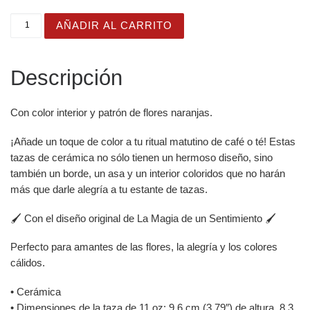
Taza Flor Naranja "Girl Boss" para amantes de las flores
AÑADIR AL CARRITO
Descripción
Con color interior y patrón de flores naranjas.
¡Añade un toque de color a tu ritual matutino de café o té! Estas
tazas de cerámica no sólo tienen un hermoso diseño, sino
también un borde, un asa y un interior coloridos que no harán
más que darle alegría a tu estante de tazas.
🖌️ Con el diseño original de La Magia de un Sentimiento 🖌️
Perfecto para amantes de las flores, la alegría y los colores
cálidos.
• Cerámica
• Dimensiones de la taza de 11 oz: 9,6 cm (3,79″) de altura, 8,3