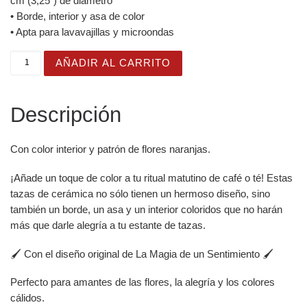
cm (3,25″) de diámetro
• Borde, interior y asa de color
• Apta para lavavajillas y microondas
Taza Flor Naranja "Home is where my flowers are" para a
AÑADIR AL CARRITO
Descripción
Con color interior y patrón de flores naranjas.
¡Añade un toque de color a tu ritual matutino de café o té! Estas
tazas de cerámica no sólo tienen un hermoso diseño, sino
también un borde, un asa y un interior coloridos que no harán
más que darle alegría a tu estante de tazas.
🖌️ Con el diseño original de La Magia de un Sentimiento 🖌️
Perfecto para amantes de las flores, la alegría y los colores
cálidos.