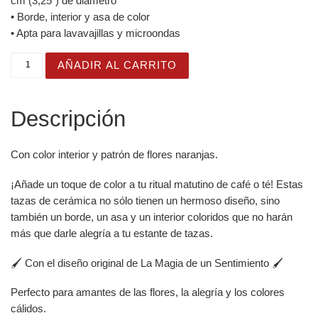
cm (3,25″) de diámetro
• Borde, interior y asa de color
• Apta para lavavajillas y microondas
Taza Flor Naranja "Flowers Are My Therapy" para amantes
AÑADIR AL CARRITO
Descripción
Con color interior y patrón de flores naranjas.
¡Añade un toque de color a tu ritual matutino de café o té! Estas
tazas de cerámica no sólo tienen un hermoso diseño, sino
también un borde, un asa y un interior coloridos que no harán
más que darle alegría a tu estante de tazas.
🖌️ Con el diseño original de La Magia de un Sentimiento 🖌️
Perfecto para amantes de las flores, la alegría y los colores
cálidos.