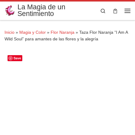
La Magia de un
Saltar al contenido
Search
Sentimiento
Me
Inicio
»
Magia y Color
»
Flor Naranja
»
Taza Flor Naranja “I Am A
Wild Soul” para amantes de las flores y la alegría
Save