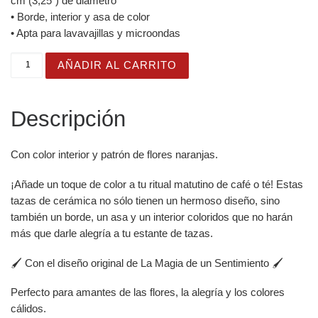
cm (3,25″) de diámetro
• Borde, interior y asa de color
• Apta para lavavajillas y microondas
Taza Flor Naranja "I Am A Wild Soul" para amantes de las
AÑADIR AL CARRITO
Descripción
Con color interior y patrón de flores naranjas.
¡Añade un toque de color a tu ritual matutino de café o té! Estas
tazas de cerámica no sólo tienen un hermoso diseño, sino
también un borde, un asa y un interior coloridos que no harán
más que darle alegría a tu estante de tazas.
🖌️ Con el diseño original de La Magia de un Sentimiento 🖌️
Perfecto para amantes de las flores, la alegría y los colores
cálidos.