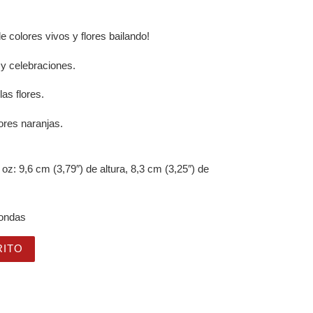
e colores vivos y flores bailando!
 y celebraciones.
as flores.
lores naranjas.
oz: 9,6 cm (3,79″) de altura, 8,3 cm (3,25″) de
oondas
 Smile, Grow Love" para amantes de las flores y la alegría
RITO