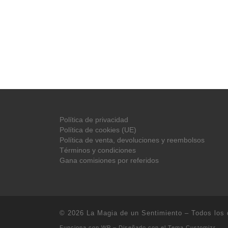
Política de privacidad
Política de cookies (UE)
Política de venta, devoluciones y reembolsos
Términos y condiciones
Gana comisiones por referidos
© 2026
La Magia de un Sentimiento
– Todos los 
Funciona con
WP
– Diseñado con el
Tema Customizr