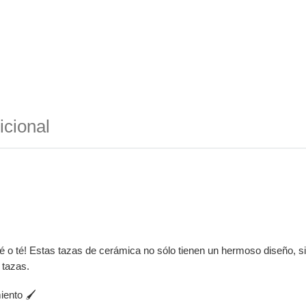
icional
fé o té! Estas tazas de cerámica no sólo tienen un hermoso diseño, si
 tazas.
iento 🖌️