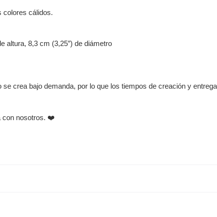
s colores cálidos.
e altura, 8,3 cm (3,25″) de diámetro
to se crea bajo demanda, por lo que los tiempos de creación y entreg
a con nosotros. ❤️