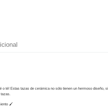
icional
fé o té! Estas tazas de cerámica no sólo tienen un hermoso diseño, si
 tazas.
iento 🖌️