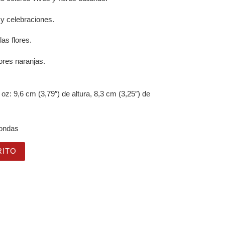
 y celebraciones.
as flores.
lores naranjas.
oz: 9,6 cm (3,79″) de altura, 8,3 cm (3,25″) de
oondas
unkie" para amantes de las flores y la alegría cantidad
RITO