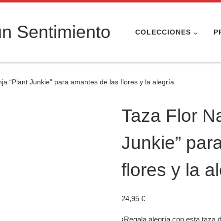
n Sentimiento
COLECCIONES
P
ja “Plant Junkie” para amantes de las flores y la alegría
Taza Flor Na
Junkie” par
flores y la a
24,95
€
¡Regala alegría con esta taza d