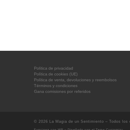
Política de privacidad
Política de cookies (UE)
Política de venta, devoluciones y reembolsos
Términos y condiciones
Gana comisiones por referidos
© 2026
La Magia de un Sentimiento
– Todos los 
Funciona con
WP
– Diseñado con el
Tema Customizr