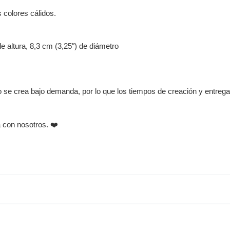
s colores cálidos.
e altura, 8,3 cm (3,25″) de diámetro
to se crea bajo demanda, por lo que los tiempos de creación y entreg
a con nosotros. ❤️