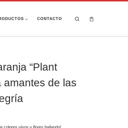
Search
RODUCTOS
CONTACTO
ranja “Plant
a amantes de las
legría
e colores vivos y flores bailando!