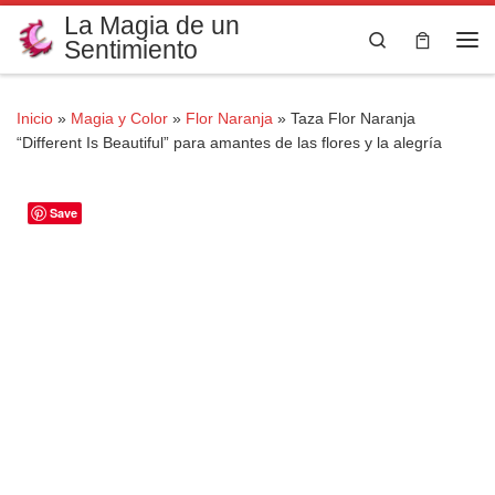
La Magia de un
Saltar al contenido
Search
Sentimiento
Me
Inicio
»
Magia y Color
»
Flor Naranja
»
Taza Flor Naranja
“Different Is Beautiful” para amantes de las flores y la alegría
Save