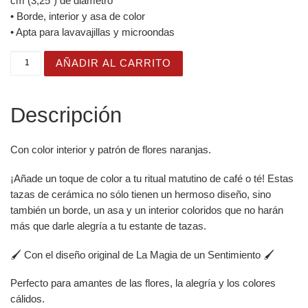
cm (3,25″) de diámetro
• Borde, interior y asa de color
• Apta para lavavajillas y microondas
Taza Flor Naranja "Different Is Beautiful" para amantes d
AÑADIR AL CARRITO
Descripción
Con color interior y patrón de flores naranjas.
¡Añade un toque de color a tu ritual matutino de café o té! Estas
tazas de cerámica no sólo tienen un hermoso diseño, sino
también un borde, un asa y un interior coloridos que no harán
más que darle alegría a tu estante de tazas.
🖌️ Con el diseño original de La Magia de un Sentimiento 🖌️
Perfecto para amantes de las flores, la alegría y los colores
cálidos.