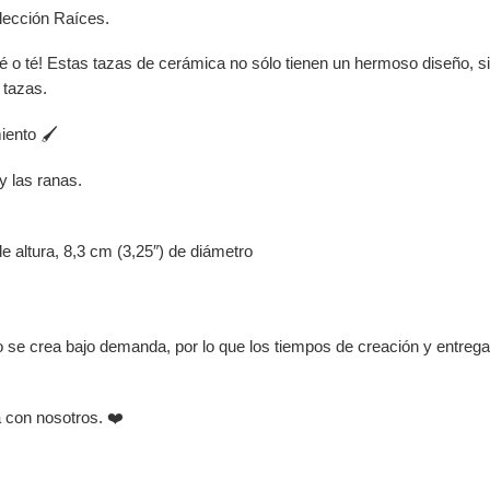
olección Raíces.
fé o té! Estas tazas de cerámica no sólo tienen un hermoso diseño, si
 tazas.
iento 🖌️
y las ranas.
e altura, 8,3 cm (3,25″) de diámetro
to se crea bajo demanda, por lo que los tiempos de creación y entreg
a con nosotros. ❤️