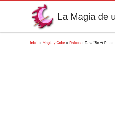
Saltar al contenido
La Magia de u
Inicio
»
Magia y Color
»
Raíces
»
Taza “Be At Peace,