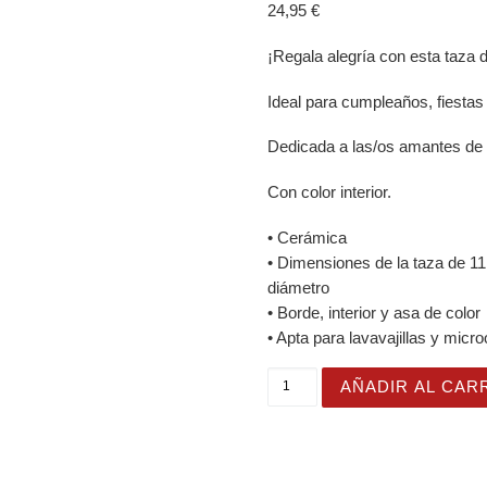
24,95
€
¡Regala alegría con esta taza de
Ideal para cumpleaños, fiestas
Dedicada a las/os amantes de l
Con color interior.
• Cerámica
• Dimensiones de la taza de 11 
diámetro
• Borde, interior y asa de color
• Apta para lavavajillas y micr
Taza "Be At Peace, Eat Wh
AÑADIR AL CAR