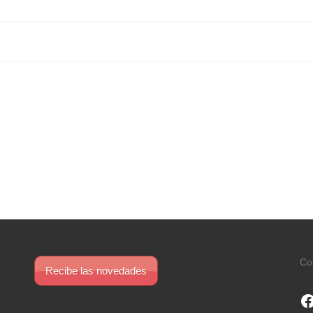
Co
Recibe las novedades
F