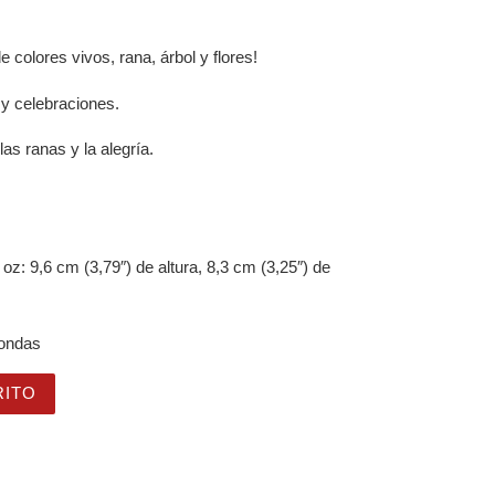
 colores vivos, rana, árbol y flores!
 y celebraciones.
as ranas y la alegría.
oz: 9,6 cm (3,79″) de altura, 8,3 cm (3,25″) de
oondas
at Bugs You" divertida para amantes de los árboles y las 
RITO